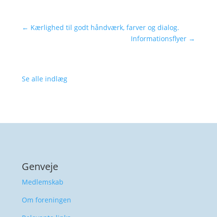
←
Kærlighed til godt håndværk, farver og dialog.
Informationsflyer
→
Se alle indlæg
Genveje
Medlemskab
Om foreningen