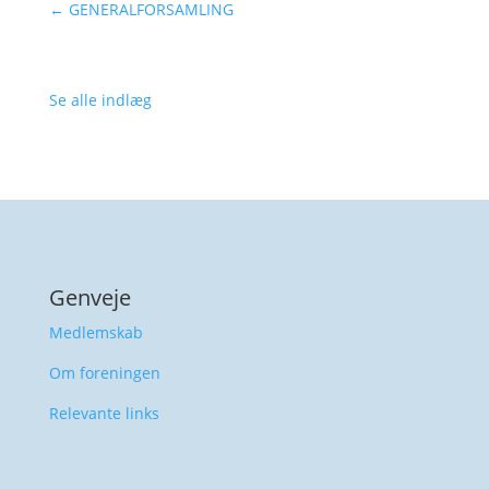
←
GENERALFORSAMLING
Se alle indlæg
Genveje
Medlemskab
Om foreningen
Relevante links